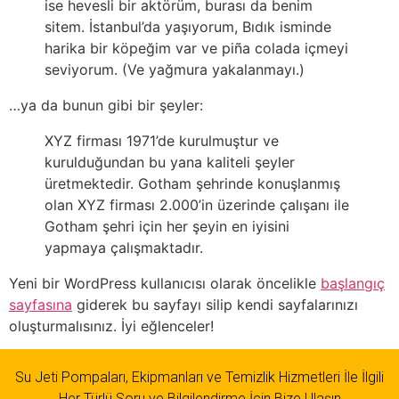
ise hevesli bir aktörüm, burası da benim
sitem. İstanbul’da yaşıyorum, Bıdık isminde
harika bir köpeğim var ve piña colada içmeyi
seviyorum. (Ve yağmura yakalanmayı.)
…ya da bunun gibi bir şeyler:
XYZ firması 1971’de kurulmuştur ve
kurulduğundan bu yana kaliteli şeyler
üretmektedir. Gotham şehrinde konuşlanmış
olan XYZ firması 2.000’in üzerinde çalışanı ile
Gotham şehri için her şeyin en iyisini
yapmaya çalışmaktadır.
Yeni bir WordPress kullanıcısı olarak öncelikle
başlangıç
sayfasına
giderek bu sayfayı silip kendi sayfalarınızı
oluşturmalısınız. İyi eğlenceler!
Su Jeti Pompaları, Ekipmanları ve Temizlik Hizmetleri İle İlgili
Her Türlü Soru ve Bilgilendirme İçin Bize Ulaşın