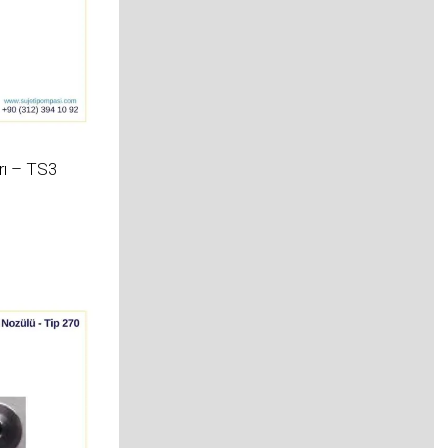
rı – TS3