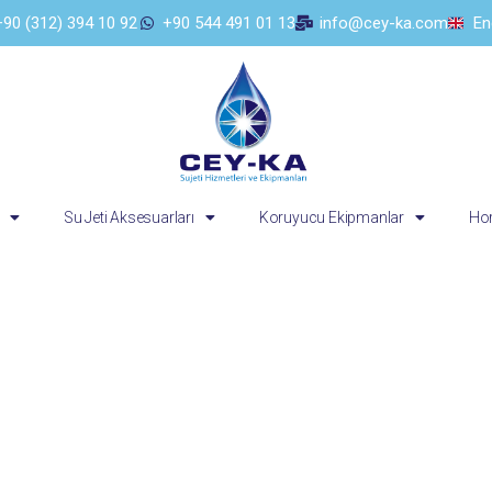
+90 (312) 394 10 92
+90 544 491 01 13
info@cey-ka.com
En
Su Jeti Aksesuarları
Koruyucu Ekipmanlar
Hor
Su Jeti Nozulları