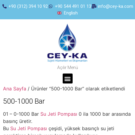
+90 (312) 394 10 92
+90 544 491 01 13
info@cey-ka.com
English
Açılır Menü
Ana Sayfa
/ Ürünler “500-1000 Bar” olarak etiketlendi
500-1000 Bar
01 – 0-1000 Bar
Su Jeti Pompası
0 ila 1000 bar arasında
basınç üretir.
Bu
Su Jeti Pompası
çeşidi, yüksek basınçlı su jeti