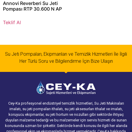
Annovi Reverberi Su Jeti
Pompası RTP 30.600 N AP
Teklif Al
Su Jeti Pompaları, Ekipmanları ve Temizlik Hizmetleri İle İlgili
Her Türlü Soru ve Bilgilendirme İçin Bize Ulaşın
Cey-Ka profesyonel endüstriyel temizlik hizmetleri, Su Jeti Makinaları
imalatı, su jeti pompaları ithalatı, su jeti aksesurları ithalat ve imalatı,
koruyucu ekipmanlar, su jeti hortum ve nozulları gibi sektörde ihtiyaç
duyulan malzeme tedariği ve bu malzemeler için servis hizmeti de sunan
konusunda uzman bir şirkettir. Sektörde kendi konusu ile ilgili her alanda
profesyonel ekip ve ekipmanlarla hizmet vermektedir. Cey-Ka hakkında