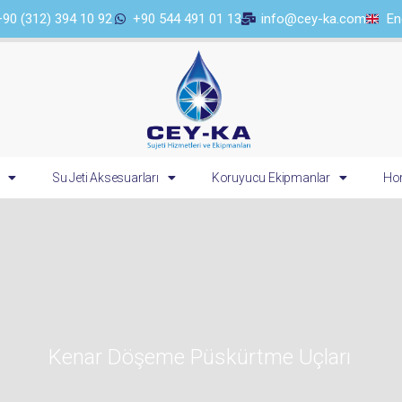
+90 (312) 394 10 92
+90 544 491 01 13
info@cey-ka.com
En
Su Jeti Aksesuarları
Koruyucu Ekipmanlar
Hor
Kenar Döşeme Püskürtme Uçları