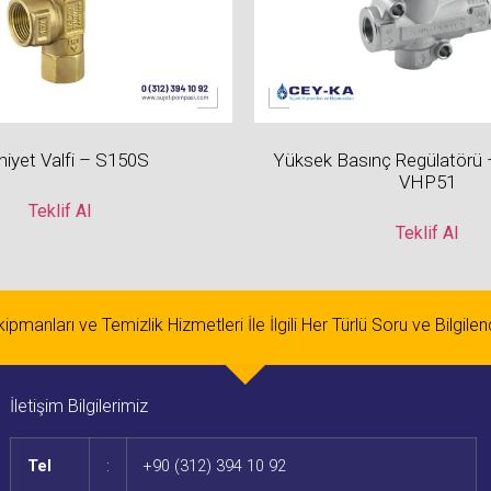
iyet Valfi – S150S
Yüksek Basınç Regülatörü
VHP51
Teklif Al
Teklif Al
pmanları ve Temizlik Hizmetleri İle İlgili Her Türlü Soru ve Bilgile
İletişim Bilgilerimiz
Tel
:
+90 (312) 394 10 92