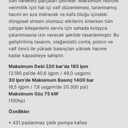
tüm hareketli parçaları çevreler. Maksimum hidrolik
verimlilik için hat içi valf düzenlemesi, taranmamış
hacmi en aza indirecek ve kafa bloğu içindeki
döngüsel stresin olumsuz etkilerini önlerken tüm
çalışan bileşenlerin servis için sahada kolayca
çıkarılmasına izin verecek şekilde tasarlanmıştır. Bu
geliştirilmiş tasarım, olağanüstü conta, piston ve
valf ömrü ile yüksek basınçtan yüksek hacme
kadar kapasiteye sahiptir.
Maksimum Debi 220 bar’da 185 lpm
(3.190 psi’de 40,6 igpm / 49,0 usgpm)
30 lpm’de Maksimum Basınç 1400 bar
(6,5 igpm / 7,8 usgpm’de 20.300 psi)
Maksimum Güç 75 kW
(100hp)
Özellikler
• 431 paslanmaz çelik pompa kafası