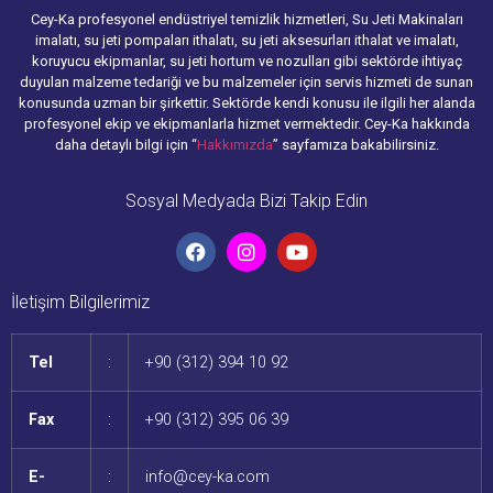
Cey-Ka profesyonel endüstriyel temizlik hizmetleri, Su Jeti Makinaları
imalatı, su jeti pompaları ithalatı, su jeti aksesurları ithalat ve imalatı,
koruyucu ekipmanlar, su jeti hortum ve nozulları gibi sektörde ihtiyaç
duyulan malzeme tedariği ve bu malzemeler için servis hizmeti de sunan
konusunda uzman bir şirkettir. Sektörde kendi konusu ile ilgili her alanda
profesyonel ekip ve ekipmanlarla hizmet vermektedir. Cey-Ka hakkında
daha detaylı bilgi için “
Hakkımızda
” sayfamıza bakabilirsiniz.
Sosyal Medyada Bizi Takip Edin
İletişim Bilgilerimiz
Tel
:
+90 (312) 394 10 92
Fax
:
+90 (312) 395 06 39
E-
:
info@cey-ka.com