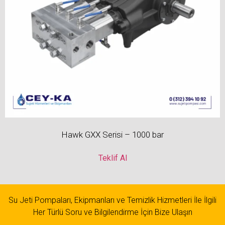
Hawk GXX Serisi – 1000 bar
Teklif Al
Su Jeti Pompaları, Ekipmanları ve Temizlik Hizmetleri İle İlgili
Her Türlü Soru ve Bilgilendirme İçin Bize Ulaşın