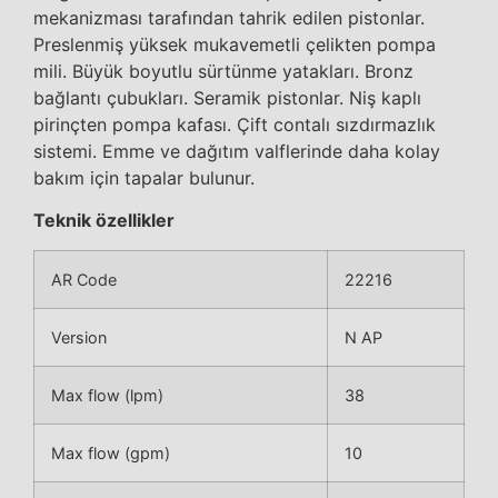
mekanizması tarafından tahrik edilen pistonlar.
Preslenmiş yüksek mukavemetli çelikten pompa
mili. Büyük boyutlu sürtünme yatakları. Bronz
bağlantı çubukları. Seramik pistonlar. Niş kaplı
pirinçten pompa kafası. Çift contalı sızdırmazlık
sistemi. Emme ve dağıtım valflerinde daha kolay
bakım için tapalar bulunur.
Teknik özellikler
AR Code
22216
Version
N AP
Max flow (lpm)
38
Max flow (gpm)
10