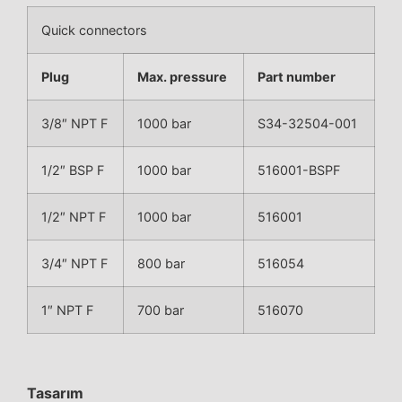
Quick connectors
Plug
Max. pressure
Part number
3/8″ NPT F
1000 bar
S34-32504-001
1/2″ BSP F
1000 bar
516001-BSPF
1/2″ NPT F
1000 bar
516001
3/4″ NPT F
800 bar
516054
1″ NPT F
700 bar
516070
Tasarım