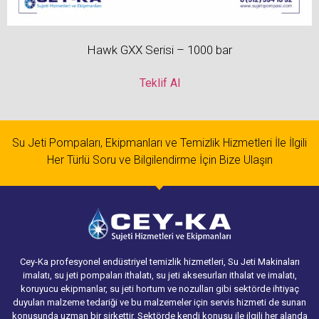
Hawk GXX Serisi – 1000 bar
Teklif Al
Su Jeti Pompaları, Ekipmanları ve Temizlik Hizmetleri İle İlgili
Her Türlü Soru ve Bilgilendirme İçin Bize Ulaşın
Cey-Ka profesyonel endüstriyel temizlik hizmetleri, Su Jeti Makinaları
imalatı, su jeti pompaları ithalatı, su jeti aksesurları ithalat ve imalatı,
koruyucu ekipmanlar, su jeti hortum ve nozulları gibi sektörde ihtiyaç
duyulan malzeme tedariği ve bu malzemeler için servis hizmeti de sunan
konusunda uzman bir şirkettir. Sektörde kendi konusu ile ilgili her alanda