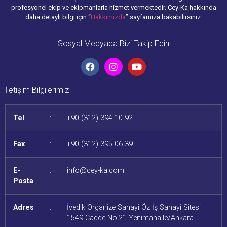
profesyonel ekip ve ekipmanlarla hizmet vermektedir. Cey-Ka hakkında
daha detaylı bilgi için “
Hakkımızda
” sayfamıza bakabilirsiniz.
Sosyal Medyada Bizi Takip Edin
İletişim Bilgilerimiz
Tel
:
+90 (312) 394 10 92
Fax
:
+90 (312) 395 06 39
E-
:
info@cey-ka.com
Posta
Adres
:
İvedik Organize Sanayi Öz İş Sanayi Sitesi
1549 Cadde No:21 Yenimahalle/Ankara